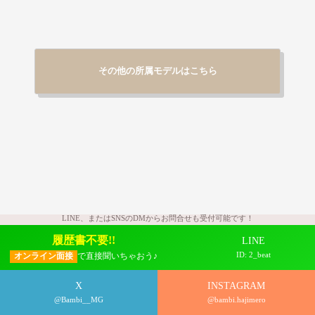
その他の所属モデルはこちら
LINE、またはSNSのDMからお問合せも受付可能です！
FAQ
履歴書不要!!
LINE
➡︎
ご質問
ID: 2_beat
オンライン面接
で直接聞いちゃおう♪
X
INSTAGRAM
@Bambi__MG
@bambi.hajimero
これまで頂いた質問をまとめました！