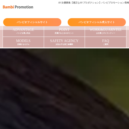
AV女優募集【適正なAVプロダクション】バンビプロモーション長崎
バンビオフィシャルサイト
バンビオフィシャル求人サイト
ADVANTAGE
POINT
WORK&GUARNTEE
バンビを選ぶ利点
所属するときのポイント
お仕事とギャランティー
MODELS
SAFETY AGENCY
FAQ
所属するモデル
女性を守る第三者機関
ご質問