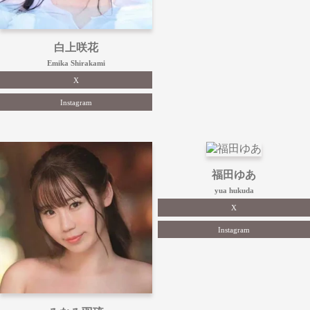
白上咲花
Emika Shirakami
X
Instagram
福田ゆあ
yua hukuda
X
Instagram