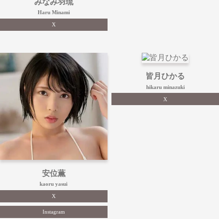
みなみ羽琉
Haru Minami
X
皆月ひかる
hikaru minazuki
X
安位薫
kaoru yasui
X
Instagram