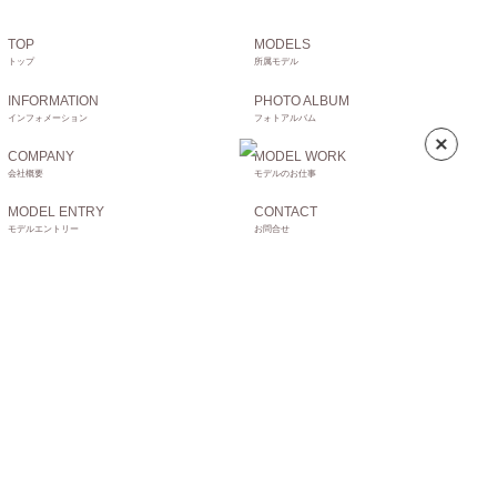
TOP
MODELS
トップ
所属モデル
INFORMATION
PHOTO ALBUM
インフォメーション
フォトアルバム
COMPANY
MODEL WORK
会社概要
モデルのお仕事
MODEL ENTRY
CONTACT
モデルエントリー
お問合せ
掲載されているすべてのコンテンツ(記事、画像、音声データ、映像データ等)の
無断転載を禁じます。
© Bambi Promotion, Inc